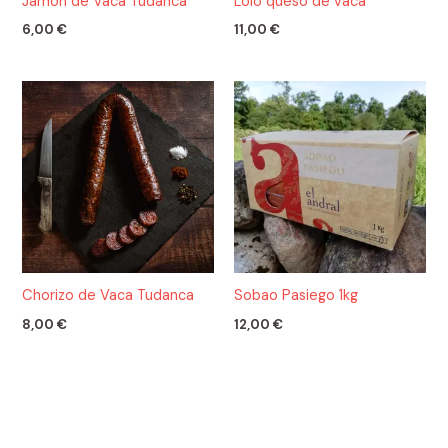
Jamón de Vaca Tudanca
Lolo queso de vaca
6,00
€
11,00
€
Chorizo de Vaca Tudanca
Sobao Pasiego 1kg
8,00
€
12,00
€