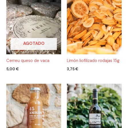
AGOTADO
Cerreu queso de vaca
Limón liofilizado rodajas 15g
5,00
€
3,75
€