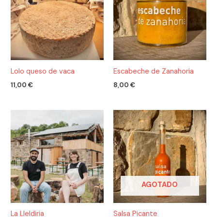
Lolo queso de vaca
Escabeche de Zanahoria
11,00
€
8,00
€
AGOTADO
La Lleldiria
Salsa Picante