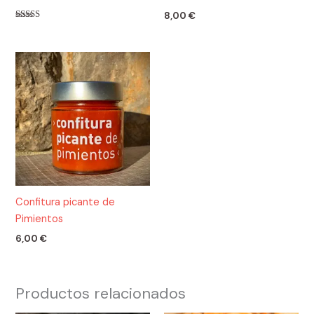
8,00
€
Valorado
con
5.00
de 5
Confitura picante de
Pimientos
6,00
€
Productos relacionados