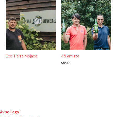
Eco Tierra Mojada
45 amigos
Valorado
con
5.00
de 5
Aviso Legal