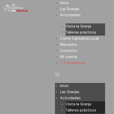
Ir
Inicio
al
Las Granjas
contenido
Actividades
Visita la Granja
Talleres prácticos
Come Cantabria Local
Mercados
Contacto
Mi cuenta
0 productos
Inicio
Las Granjas
Actividades
Visita la Granja
Talleres prácticos