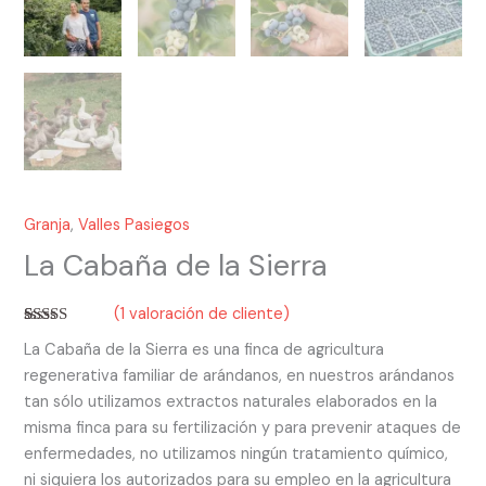
Granja
,
Valles Pasiegos
La Cabaña de la Sierra
(
1
valoración de cliente)
Valorado
1
La Cabaña de la Sierra es una finca de agricultura
con
5.00
de
5 en base a
regenerativa familiar de arándanos, en nuestros arándanos
valoración
de un
tan sólo utilizamos extractos naturales elaborados en la
cliente
misma finca para su fertilización y para prevenir ataques de
enfermedades, no utilizamos ningún tratamiento químico,
ni siquiera los autorizados para su empleo en la agricultura