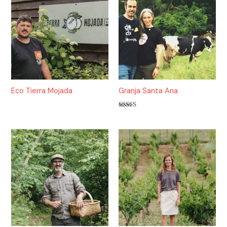
Eco Tierra Mojada
Granja Santa Ana
Valorado
con
5.00
de 5