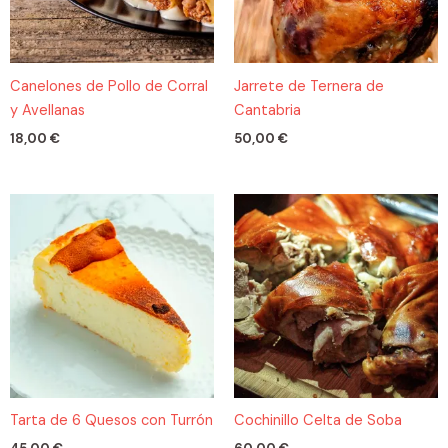
Canelones de Pollo de Corral
Jarrete de Ternera de
y Avellanas
Cantabria
18,00
€
50,00
€
Tarta de 6 Quesos con Turrón
Cochinillo Celta de Soba