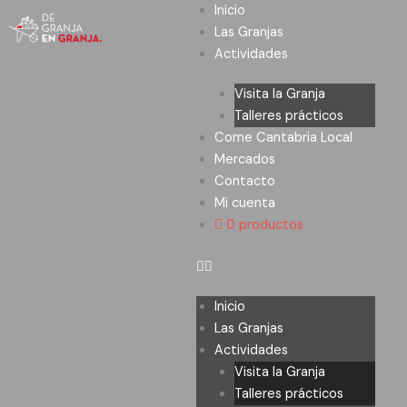
Ir
Inicio
al
Las Granjas
contenido
Actividades
Visita la Granja
Talleres prácticos
Come Cantabria Local
Mercados
Contacto
Mi cuenta
0 productos
Inicio
Las Granjas
Actividades
Visita la Granja
Talleres prácticos