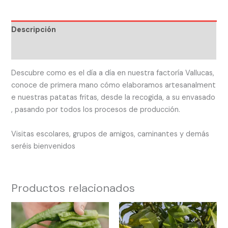
Descripción
Valoraciones (0)
Descubre
como
es
el
día
a
día
en
nuestra
factoría
Vallucas,
conoce
de
primera
mano
cómo
elaboramos
artesanalment
e
nuestras
pat
atas
fritas,
desde
la
recogida,
a
su
envasado
,
pasando
por
todos
los
procesos
de
producción.
Visitas escolares, grupos de amigos, caminantes y demás
seréis
bienvenidos
Productos relacionados