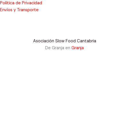
b
u
Política de Privacidad
Envíos y Transporte
o
b
o
e
Asociación Slow Food Cantabria
k
De Granja en
Granja
-
f