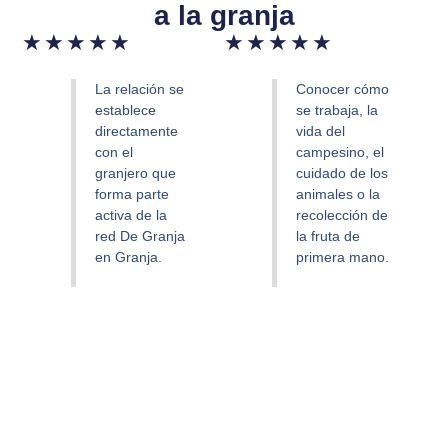
a la granja
Valorado
Valorado
★
★
★
★
★
★
★
★
★
★
con
con
5
5
La relación se
Conocer cómo
de
de
establece
se trabaja, la
directamente
vida del
5
5
con el
campesino, el
granjero que
cuidado de los
forma parte
animales o la
activa de la
recolección de
red De Granja
la fruta de
en Granja.
primera mano.