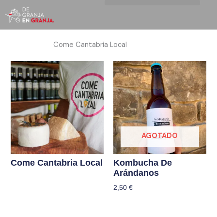
Ir
al
contenido
Come Cantabria Local
AGOTADO
Come Cantabria Local
Kombucha De
Arándanos
2,50
€