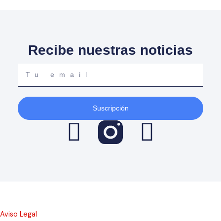
Recibe nuestras noticias
Tu
email
Suscripción
F
Y
a
o
c
u
e
t
Aviso Legal